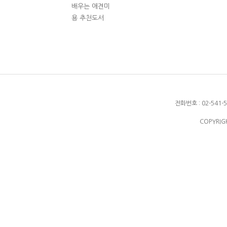
배우는 애견미
용 추천도서
전화번호 : 02-541-54
COPYRIGH